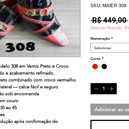
SKU: MAIER-308
 R$ 449,00 
Desconto Atacado - 8
Numeração
*
Selecionar
Cores
*
delo 308
em
Verniz Preto e Croco
do e acabamento refinado.
Quantidade
*
 preto combinado com croco vermelho
ateral — calce fácil e seguro
ção sob encomenda
 em couro
35 ao 45
Adicionar ao ca
ses
produção após confirmação do