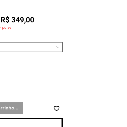
Preço
Preço
R$ 349,00
+ pares
normal
promocional
rrinho...
Comprar