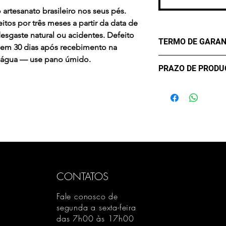
rtesanato brasileiro nos seus pés.
itos por três meses a partir da data de
sgaste natural ou acidentes. Defeito
TERMO DE GARAN
 em 30 dias após recebimento na
m água — use pano úmido.
Os Maier Calçados
PRAZO DE PROD
lhe oferecer confo
durabilidade. Mas
- sete (7) dias úte
critérios para uma 
confirmação de c
eventualmente pod
Desta forma, conta
contra Defeitos. A
de três meses, a co
compra, apenas par
Em casos de mau u
CONTATOS
acidentes ou uso 
químicos a Garanti
Fale conosco de
cancelamento tamb
segunda a sexta-feira
das 7h00 às 17h00
sejam feitos por e