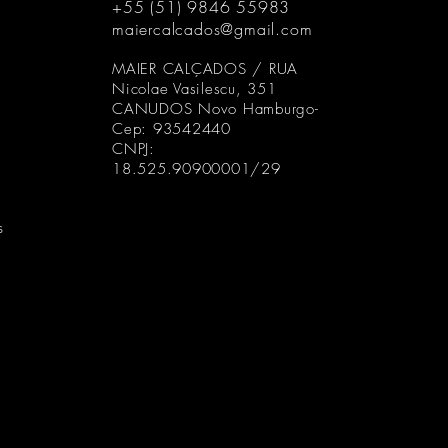
+55 (51) 9846 55983
Se realmente o def
maiercalcados@gmail.com
Garantia solucion
o recebimento do 
MAIER CALÇADOS / RUA
Cobertura ou excl
Nicolae Vasilescu, 351
Costuras: A Gar
CANUDOS Novo Hamburgo-
Cep: 93542440
onde a linha te
CNPJ:
ou atrito, corte
18.525.90900001/29
Colagem: Cobre
solado, não co
desgaste natura
s
do cabedal;
Envelhecimento
usa apenas cour
durabilidade. 
desta qualidade
até mesmo rasg
uso, isto é um 
envelhecimento
de fabricação;