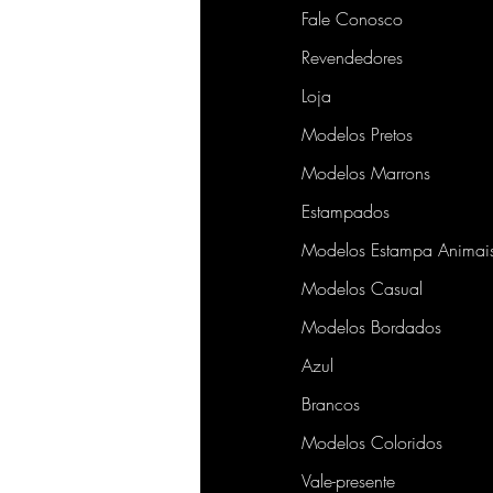
Fale Conosco
Revendedores
Loja
Modelos Pretos
Modelos Marrons
Estampados
Modelos Estampa Animai
Modelos Casual
Modelos Bordados
Azul
Brancos
Modelos Coloridos
Vale-presente