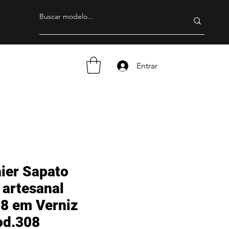
Entrar
ier Sapato
 artesanal
8 em Verniz
od.308