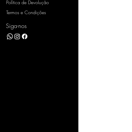
Política de Devolução
eito for reconhecido, a
ará o problema em 30 dias após
Termos e Condições
produto na fábrica.
usões desta Garantia
Siga-nos
antia cobre, exceto nos casos
nha se rompido por desgaste
 ou acidente;
 defeitos na colagem do
brindo o envelhecimento ou
l do couro ou outros materiais
 do couro: A Maier Calçados
o de alta qualidade e
Contudo, mesmo produtos
 podem desbotar, ressecar e
ar com o passar do tempo e
processo natural de
 e não é considerado defeito