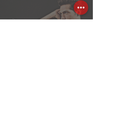
(51) 98465-5983
.
Encontre-nos no
Facebook