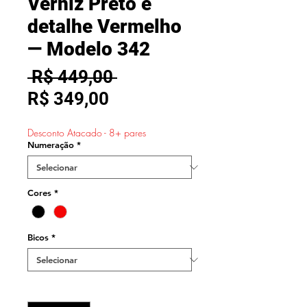
Verniz Preto e
detalhe Vermelho
— Modelo 342
Preço
 R$ 449,00 
Preço
normal
R$ 349,00
promocional
Desconto Atacado - 8+ pares
Numeração
*
Cores
*
Bicos
*
Quantidade
*