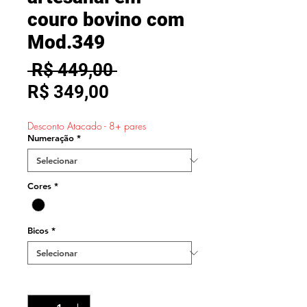
couro bovino com
Mod.349
Preço
 R$ 449,00 
Preço
normal
R$ 349,00
promocional
Desconto Atacado - 8+ pares
Numeração
*
Cores
*
Bicos
*
Quantidade
*