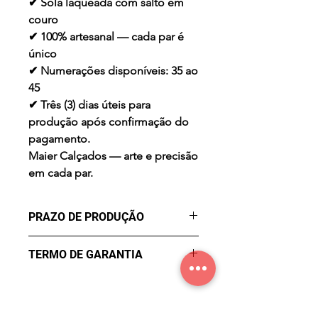
✔ Sola laqueada com salto em
couro
✔ 100% artesanal — cada par é
único
✔ Numerações disponíveis: 35 ao
45
✔ Três (3) dias úteis para
produção após confirmação do
pagamento.
Maier Calçados — arte e precisão
em cada par.
PRAZO DE PRODUÇÃO
Três (3) dias úteis para a
TERMO DE GARANTIA
produção após confirmação de
compra.
Garantia de Fábrica contra
Defeitos por três meses a partir
da data de compra. Não cobre