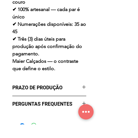
couro
✔ 100% artesanal — cada par é
único
✔ Numerações disponíveis: 35 ao
45
✔ Três (3) dias úteis para
produção após confirmação do
pagamento.
Maier Calçados — o contraste
que define o estilo.
PRAZO DE PRODUÇÃO
- três (3) dias úteis para a
PERGUNTAS FREQUENTES
produção após confirmação de
compra.
Qual o prazo de entrega?
O prazo de entrega varia
conforme a região. Após a
confirmação do pagamento, seu