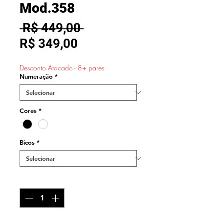
Mod.358
Preço
 R$ 449,00 
Preço
normal
R$ 349,00
promocional
Desconto Atacado - 8+ pares
Numeração
*
Cores
*
Bicos
*
Quantidade
*