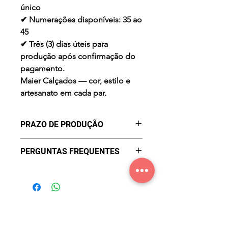
único
✔ Numerações disponíveis: 35 ao
45
✔ Três (3) dias úteis para
produção após confirmação do
pagamento.
Maier Calçados — cor, estilo e
artesanato em cada par.
PRAZO DE PRODUÇÃO
- três (3) dias úteis para a
PERGUNTAS FREQUENTES
produção após confirmação de
compra.
Qual o prazo de entrega?
O prazo de entrega varia
conforme a região. Após a
confirmação do pagamento, seu
pedido será produzido em até 3