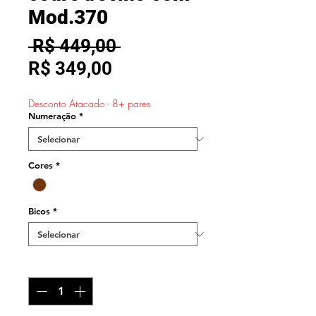
Mod.370
Preço
 R$ 449,00 
Preço
normal
R$ 349,00
promocional
Desconto Atacado - 8+ pares
Numeração
*
Cores
*
Bicos
*
Quantidade
*