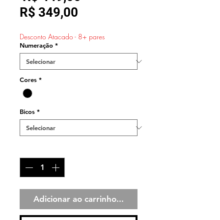
Preço
normal
R$ 349,00
promocional
Desconto Atacado - 8+ pares
Numeração
*
Cores
*
Bicos
*
Quantidade
*
Adicionar ao carrinho...