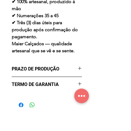
✔ 100% artesanal, produzido à
mão
✔ Numerações 35 a 45
✔ Três (3) dias úteis para
produção após confirmação do
pagamento.
Maier Calçados — qualidade
artesanal que se vê e se sente.
PRAZO DE PRODUÇÃO
✔ Três (3) dias úteis para
TERMO DE GARANTIA
produção após confirmação do
pagamento.
Garantia de Fábrica contra
Defeitos por três meses a partir
da data de compra. Não cobre
mau uso, desgaste natural ou
acidentes. Defeito reconhecido
será solucionado em 30 dias