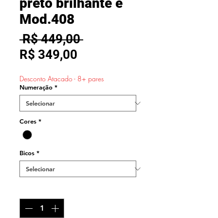
preto brilhante e
Mod.408
Preço
 R$ 449,00 
Preço
normal
R$ 349,00
promocional
Desconto Atacado - 8+ pares
Numeração
*
Cores
*
Bicos
*
Quantidade
*