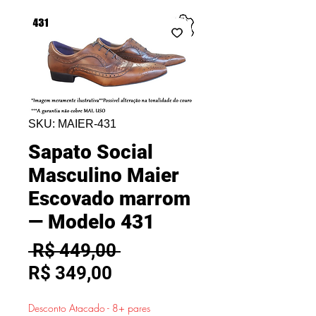
SKU: MAIER-431
Sapato Social
Masculino Maier
Escovado marrom
— Modelo 431
Preço
 R$ 449,00 
Preço
normal
R$ 349,00
promocional
Desconto Atacado - 8+ pares