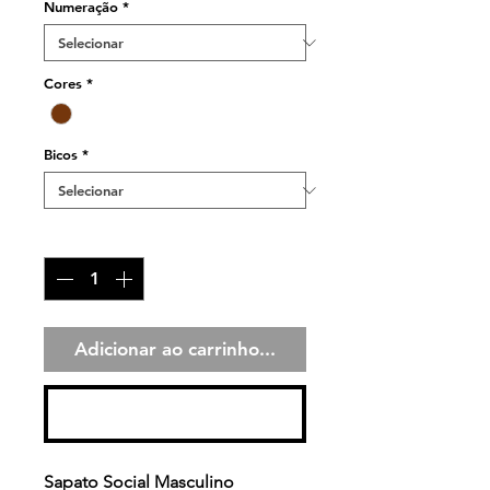
Numeração
*
Cores
*
Bicos
*
Quantidade
*
Adicionar ao carrinho...
Comprar
Sapato Social Masculino