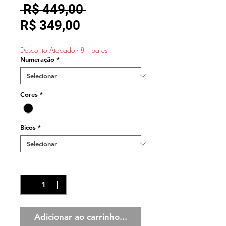
Preço
 R$ 449,00 
Preço
normal
R$ 349,00
promocional
Desconto Atacado - 8+ pares
Numeração
*
Cores
*
Bicos
*
Quantidade
*
Adicionar ao carrinho...