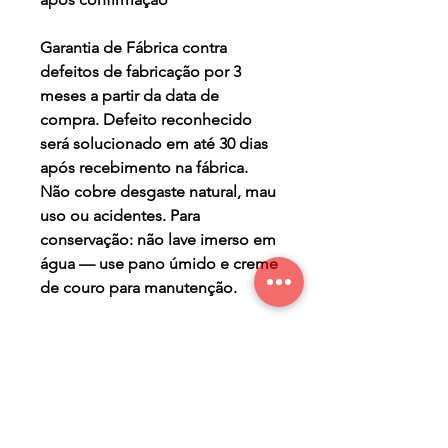
Garantia de Fábrica contra
defeitos de fabricação por 3
meses a partir da data de
compra. Defeito reconhecido
será solucionado em até 30 dias
após recebimento na fábrica.
Não cobre desgaste natural, mau
uso ou acidentes. Para
conservação: não lave imerso em
água — use pano úmido e creme
de couro para manutenção.
TERMO DE GARANTIA
Os Maier Calçados são
PRAZO DE PRODUÇÃO
produzidos de forma a lhe
oferecer conforto, segurança,
- sete (7) dias úteis para a