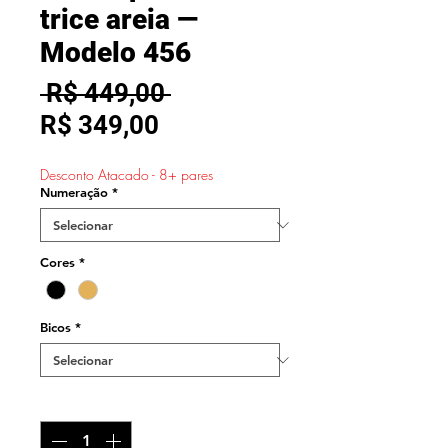
trice areia —
Modelo 456
Preço
 R$ 449,00 
Preço
normal
R$ 349,00
promocional
Desconto Atacado - 8+ pares
Numeração
*
Cores
*
Bicos
*
Quantidade
*