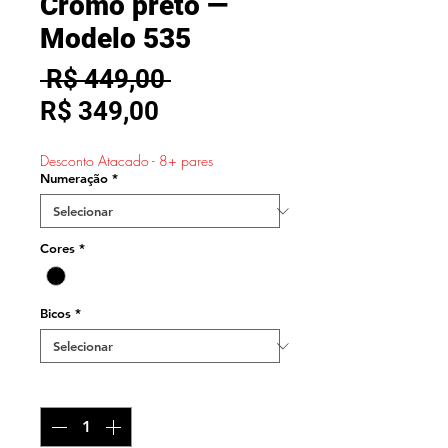
Cromo preto —
Modelo 535
Preço
 R$ 449,00 
Preço
normal
R$ 349,00
promocional
Desconto Atacado - 8+ pares
Numeração
*
Cores
*
Bicos
*
Quantidade
*