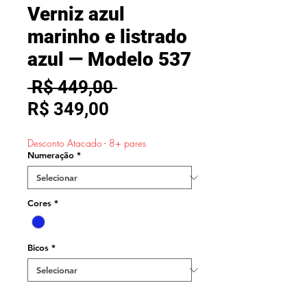
Verniz azul
marinho e listrado
azul — Modelo 537
Preço
 R$ 449,00 
Preço
normal
R$ 349,00
promocional
Desconto Atacado - 8+ pares
Numeração
*
Cores
*
Bicos
*
Quantidade
*