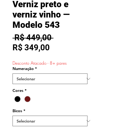
Verniz preto e
verniz vinho —
Modelo 543
Preço
 R$ 449,00 
Preço
normal
R$ 349,00
promocional
Desconto Atacado - 8+ pares
Numeração
*
Cores
*
Bicos
*
Quantidade
*