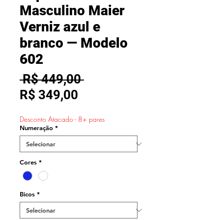
Masculino Maier
Verniz azul e
branco — Modelo
602
Preço
 R$ 449,00 
Preço
normal
R$ 349,00
promocional
Desconto Atacado - 8+ pares
Numeração
*
Cores
*
Bicos
*