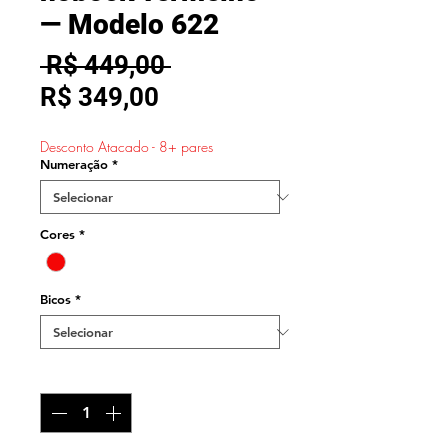
— Modelo 622
Preço
 R$ 449,00 
Preço
normal
R$ 349,00
promocional
Desconto Atacado - 8+ pares
Numeração
*
Cores
*
Bicos
*
Quantidade
*