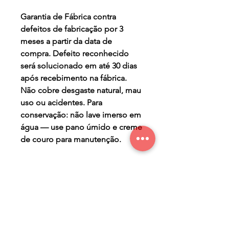
Garantia de Fábrica contra
defeitos de fabricação por 3
meses a partir da data de
compra. Defeito reconhecido
será solucionado em até 30 dias
após recebimento na fábrica.
Não cobre desgaste natural, mau
uso ou acidentes. Para
conservação: não lave imerso em
água — use pano úmido e creme
de couro para manutenção.
TERMO DE GARANTIA
Os Maier Calçados são
PRAZO DE PRODUÇÃO
produzidos de forma a lhe
oferecer conforto, segurança,
- sete (7) dias úteis para a
beleza e durabilidade. Mas