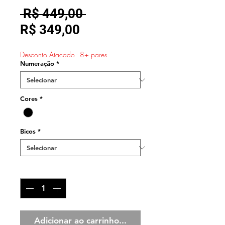
Preço
 R$ 449,00 
Preço
normal
R$ 349,00
promocional
Desconto Atacado - 8+ pares
Numeração
*
Cores
*
Bicos
*
Quantidade
*
Adicionar ao carrinho...