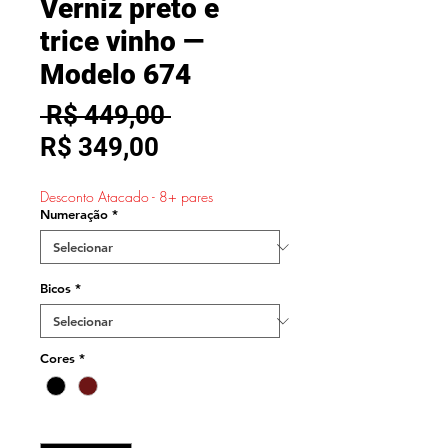
Verniz preto e
trice vinho —
Modelo 674
Preço
 R$ 449,00 
Preço
normal
R$ 349,00
promocional
Desconto Atacado - 8+ pares
Numeração
*
Bicos
*
Cores
*
Quantidade
*