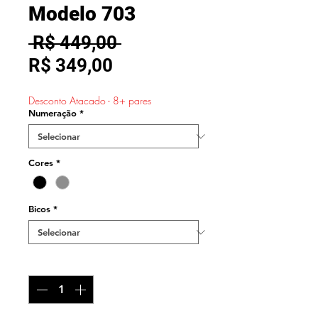
Modelo 703
Preço
 R$ 449,00 
Preço
normal
R$ 349,00
promocional
Desconto Atacado - 8+ pares
Numeração
*
Cores
*
Bicos
*
Quantidade
*