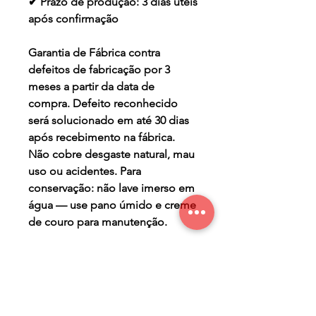
✔ Prazo de produção: 3 dias úteis
após confirmação
Garantia de Fábrica contra
defeitos de fabricação por 3
meses a partir da data de
compra. Defeito reconhecido
será solucionado em até 30 dias
após recebimento na fábrica.
Não cobre desgaste natural, mau
uso ou acidentes. Para
conservação: não lave imerso em
água — use pano úmido e creme
de couro para manutenção.
TERMO DE GARANTIA
Os Maier Calçados são
PRAZO DE PRODUÇÃO
produzidos de forma a lhe