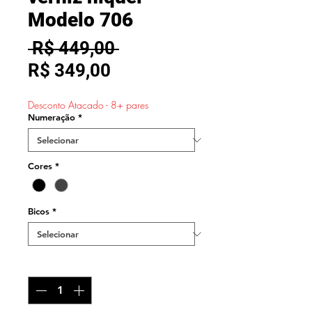
Modelo 706
Preço
 R$ 449,00 
Preço
normal
R$ 349,00
promocional
Desconto Atacado - 8+ pares
Numeração
*
Cores
*
Bicos
*
Quantidade
*