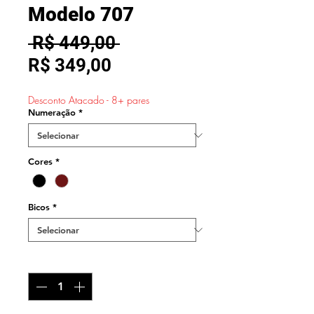
Modelo 707
Preço
 R$ 449,00 
Preço
normal
R$ 349,00
promocional
Desconto Atacado - 8+ pares
Numeração
*
Cores
*
Bicos
*
Quantidade
*