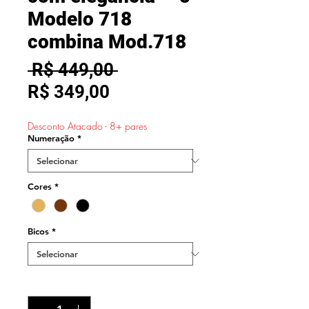
Modelo 718
combina Mod.718
Preço
 R$ 449,00 
Preço
normal
R$ 349,00
promocional
Desconto Atacado - 8+ pares
Numeração
*
Cores
*
Bicos
*
Quantidade
*