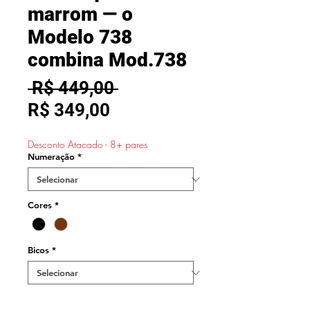
marrom — o
Modelo 738
combina Mod.738
Preço
 R$ 449,00 
Preço
normal
R$ 349,00
promocional
Desconto Atacado - 8+ pares
Numeração
*
Cores
*
Bicos
*
Quantidade
*