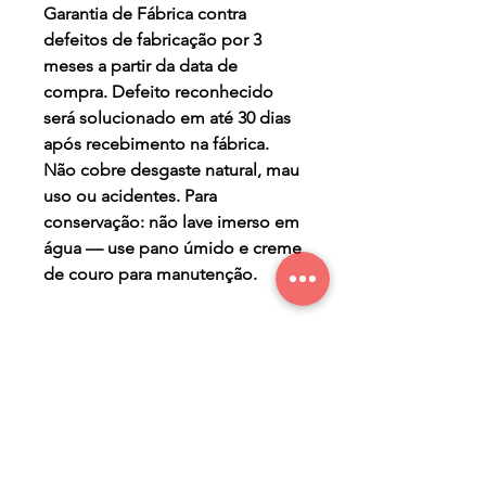
Garantia de Fábrica contra
defeitos de fabricação por 3
meses a partir da data de
compra. Defeito reconhecido
será solucionado em até 30 dias
após recebimento na fábrica.
Não cobre desgaste natural, mau
uso ou acidentes. Para
conservação: não lave imerso em
água — use pano úmido e creme
de couro para manutenção.
PRAZO DE PRODUÇÃO
- três (3) dias úteis para a
PERGUNTAS FREQUENTES
produção após confirmação de
compra.
Qual o prazo de entrega?
O prazo de entrega varia