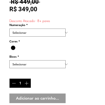
Preço
 R$ 449,00 
Preço
normal
R$ 349,00
promocional
Desconto Atacado - 8+ pares
Numeração
*
Cores
*
Bicos
*
Quantidade
*
Adicionar ao carrinho...