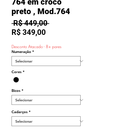
764 em croco
preto , Mod.764
Preço
 R$ 449,00 
Preço
normal
R$ 349,00
promocional
Desconto Atacado - 8+ pares
Numeração
*
Cores
*
Bicos
*
Cadarços
*