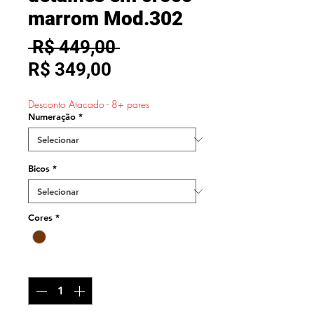
marrom Mod.302
Preço
 R$ 449,00 
Preço
normal
R$ 349,00
promocional
Desconto Atacado - 8+ pares
Numeração
*
Bicos
*
Cores
*
Quantidade
*