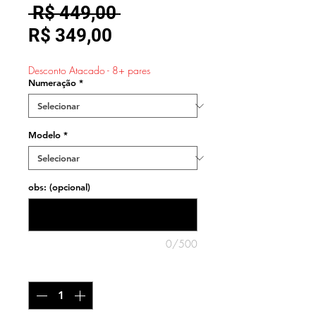
Preço
 R$ 449,00 
Preço
normal
R$ 349,00
promocional
Desconto Atacado - 8+ pares
Numeração
*
Modelo
*
obs: (opcional)
0/500
Quantidade
*