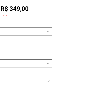
Preço
Preço
R$ 349,00
+ pares
normal
promocional