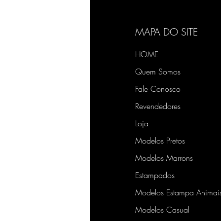
MAPA DO SITE
HOME
Quem Somos
Fale Conosco
Revendedores
Loja
Modelos Pretos
Modelos Marrons
Estampados
Modelos Estampa Animai
Modelos Casual