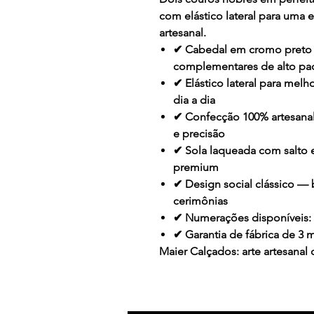
com elástico lateral para uma e
artesanal.
✔
Cabedal em cromo preto 
complementares de alto pa
✔
Elástico lateral para melh
dia a dia
✔
Confecção 100% artesana
e precisão
✔
Sola laqueada com salto
premium
✔
Design social clássico
— b
cerimônias
✔
Numerações disponíveis: 
✔
Garantia de fábrica de 3 
Maier Calçados: arte artesanal