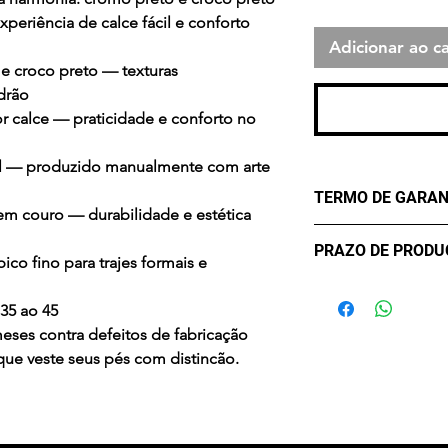
xperiência de calce fácil e conforto
Adicionar ao ca
e croco preto
— texturas
drão
or calce
— praticidade e conforto no
l
— produzido manualmente com arte
TERMO DE GARAN
 em couro
— durabilidade e estética
Garantia de Fábric
PRAZO DE PROD
meses a partir da
ico fino para trajes formais e
mau uso, desgaste 
✔
Três (3) dias útei
reconhecido será 
35 ao 45
confirmação do p
recebimento na fáb
meses
contra defeitos de fabricação
água — use pano 
 que veste seus pés com distincão.