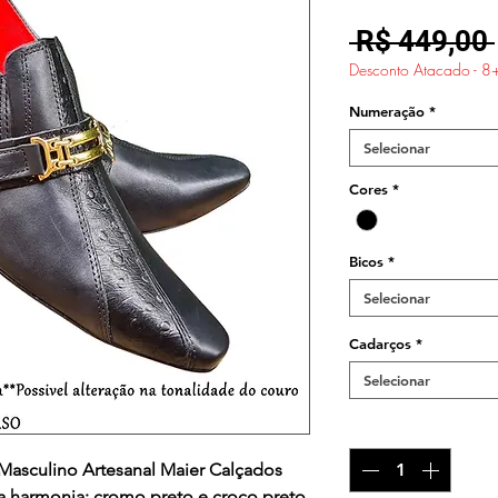
 R$ 449,00 
Desconto Atacado - 8
Numeração
*
Selecionar
Cores
*
Bicos
*
Selecionar
Cadarços
*
Selecionar
Quantidade
*
Masculino Artesanal Maier Calçados
a harmonia: cromo preto e croco preto