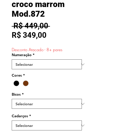
croco marrom
Mod.872
Preço
 R$ 449,00 
Preço
normal
R$ 349,00
promocional
Desconto Atacado - 8+ pares
Numeração
*
Cores
*
Bicos
*
Cadarços
*