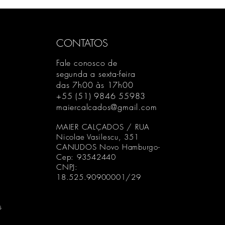
CONTATOS
Fale conosco de
segunda a sexta-feira
das 7h00 às 17h00
+55 (51) 9846 55983
maiercalcados@gmail.com
MAIER CALÇADOS / RUA
Nicolae Vasilescu, 351
CANUDOS Novo Hamburgo-
Cep: 93542440
CNPJ:
18.525.90900001/29
s