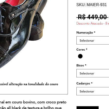
SKU: MAIER-931
 R$ 449,00 
Desconto Atacado - 8
Numeração
*
Selecionar
Cores
*
Bicos
*
Selecionar
Cadarços
*
Selecionar
Quantidade
*
anal em couro bovino, com croco preto
o all black de textura e brilho que