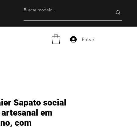
Entrar
ier Sapato social
 artesanal em
ino, com