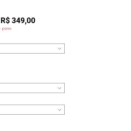
Preço
Preço
R$ 349,00
+ pares
normal
promocional