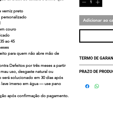
 verniz preto
 personalizado
Adicionar ao ca
l
 em couro
ticado
35 ao 45
meses
feito para quem não abre mão de
TERMO DE GARAN
ntra Defeitos por três meses a partir
Garantia de Fábric
PRAZO DE PROD
mau uso, desgaste natural ou
meses a partir da
o será solucionado em 30 dias após
mau uso, desgaste 
✔ Três (3) dias út
s lave imerso em água — use pano
reconhecido será 
confirmação do p
recebimento na fáb
odução após confirmação do pagamento.
água — use pano 