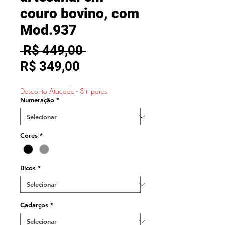
couro bovino, com
Mod.937
Preço
 R$ 449,00 
Preço
normal
R$ 349,00
promocional
Desconto Atacado - 8+ pares
Numeração
*
Cores
*
Bicos
*
Cadarços
*