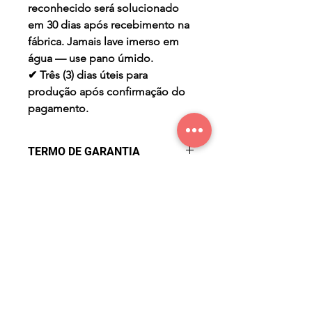
reconhecido será solucionado
em 30 dias após recebimento na
fábrica. Jamais lave imerso em
água — use pano úmido.
✔ Três (3) dias úteis para
produção após confirmação do
pagamento.
TERMO DE GARANTIA
Garantia de Fábrica contra
PRAZO DE PRODUÇÃO
Defeitos por três meses a partir
da data de compra. Não cobre
✔ Três (3) dias úteis para
mau uso, desgaste natural ou
produção após confirmação do
acidentes. Defeito reconhecido
pagamento.
será solucionado em 30 dias
após recebimento na fábrica.
Jamais lave imerso em água —
use pano úmido.