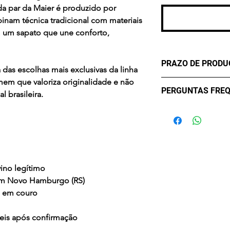
da par da Maier é produzido por
inam técnica tradicional com materiais
 um sapato que une conforto,
PRAZO DE PROD
das escolhas mais exclusivas da linha
mem que valoriza originalidade e não
- três (3) dias úte
PERGUNTAS FRE
 brasileira.
confirmação de c
Qual o prazo de e
O prazo de entrega
Após a confirmaç
será produzido em 
transportadora. O 
ino legítimo
informado no mom
em Novo Hamburgo (RS)
Posso trocar o pr
o em couro
Sim! Aceitamos tro
recebimento, desd
teis após confirmação
uso e na embalage