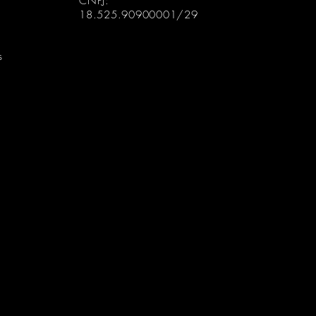
CNPJ:
18.525.90900001/29
s