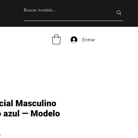
Entrar
cial Masculino
o azul — Modelo
A