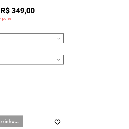
Preço
Preço
R$ 349,00
+ pares
normal
promocional
rrinho...