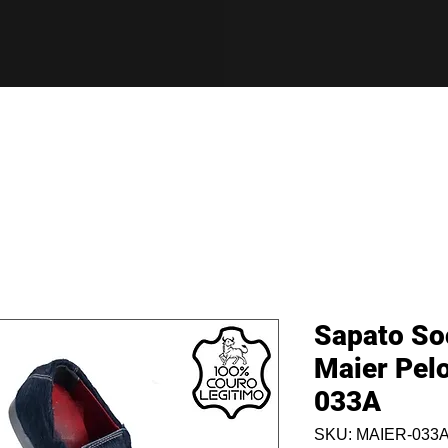
Sapato So
Maier Pel
033A
SKU: MAIER-033