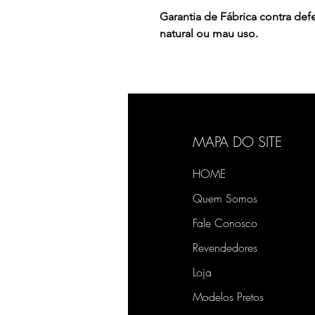
Garantia de Fábrica contra de
natural ou mau uso.
MAPA DO SITE
HOME
Quem Somos
Fale Conosco
Revendedores
Loja
Modelos Pretos