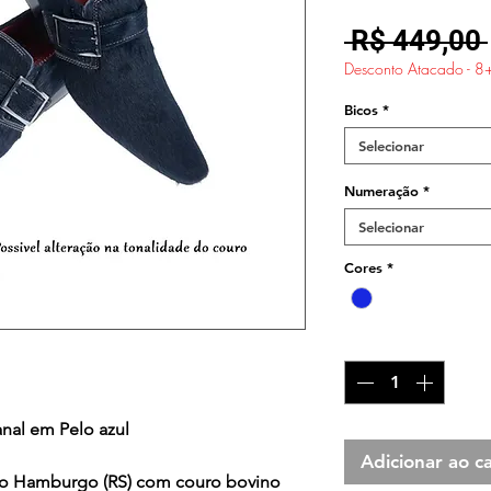
 R$ 449,00 
Desconto Atacado - 8
Bicos
*
Selecionar
Numeração
*
Selecionar
Cores
*
Quantidade
*
anal em Pelo azul
Adicionar ao ca
o Hamburgo (RS) com couro bovino