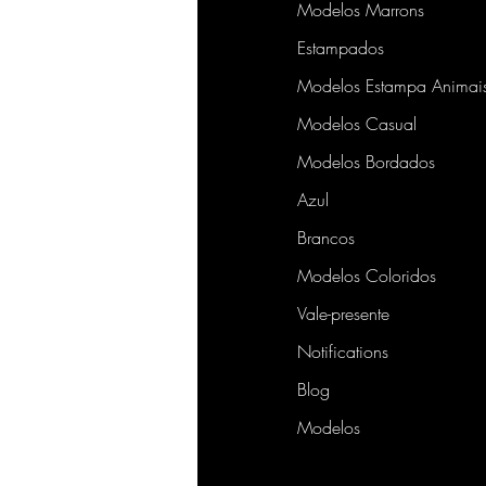
Modelos Marrons
Estampados
Modelos Estampa Animai
Modelos Casual
Modelos Bordados
Azul
Brancos
Modelos Coloridos
Vale-presente
Notifications
Blog
Modelos