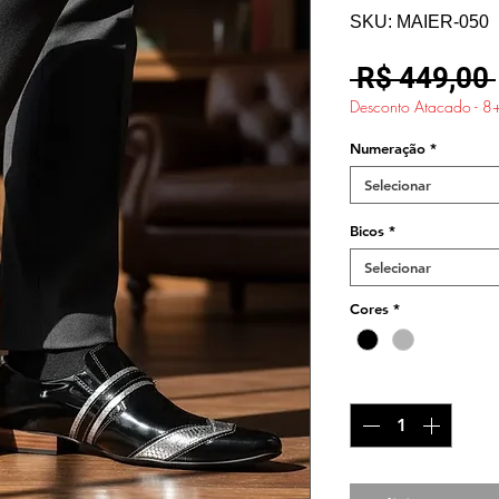
SKU: MAIER-050
 R$ 449,00 
Desconto Atacado - 8
Numeração
*
Selecionar
Bicos
*
Selecionar
Cores
*
Quantidade
*