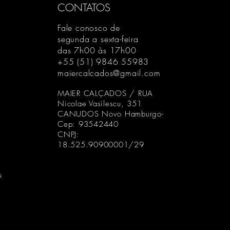
CONTATOS
uso, isto é um 
envelhecimento
Fale conosco de
de fabricação;
segunda a sexta-feira
Forros: A empre
das 7h00 às 17h00
os padrões de r
+55 (51) 9846 55983
rasgo, porém p
maiercalcados@gmail.com
o atrito. Neste 
MAIER CALÇADOS / RUA
pois se trata de
Nicolae Vasilescu, 351
provém de algu
CANUDOS Novo Hamburgo-
errada, calosid
Cep: 93542440
unhas comprida
CNPJ:
18.525.90900001/29
Solas: A Maier C
de alta qualid
antioxidantes.
s
e uso, as borra
oxidação (ressec
ficando esbran
processo natura