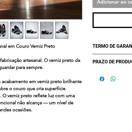
Adicionar ao ca
TERMO DE GARAN
anal em Couro Verniz Preto
Os Maier Calçados
 fabricação artesanal. O verniz preto da
PRAZO DE PROD
lhe oferecer confo
guardar para sempre.
durabilidade. Mas
- sete (7) dias úte
critérios para uma 
confirmação de c
acabamento em verniz preto brilhante
eventualmente pod
bre o couro que cria superfície
Desta forma, conta
. O verniz preto reflete luz com uma
contra Defeitos. A
ncional não alcança — um nível de
de três meses, a co
andes ocasiões.
compra, apenas par
Em casos de mau u
acidentes ou uso 