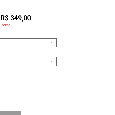
Preço
Preço
R$ 349,00
+ pares
normal
promocional