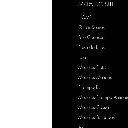
MAPA DO SITE
HOME
Quem Somos
Fale Conosco
Revendedores
Loja
Modelos Pretos
Modelos Marrons
Estampados
Modelos Estampa Animai
Modelos Casual
Modelos Bordados
Azul