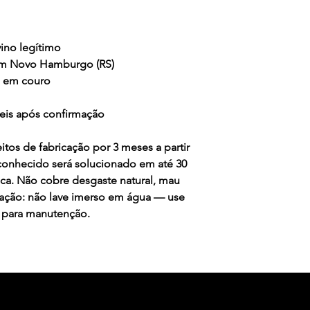
químicos a Garanti
cancelamento tamb
sejam feitos por e
ino legítimo
Se realmente o def
em Novo Hamburgo (RS)
Garantia solucion
o em couro
o recebimento do 
Cobertura ou excl
teis após confirmação
Costuras: A Gar
onde a linha te
itos de fabricação por 3 meses a partir
ou atrito, corte
conhecido será solucionado em até 30
Colagem: Cobre
ica. Não cobre desgaste natural, mau
solado, não co
vação: não lave imerso em água — use
desgaste natura
 para manutenção.
do cabedal;
Envelhecimento
usa apenas cour
durabilidade. 
desta qualidade
até mesmo rasg