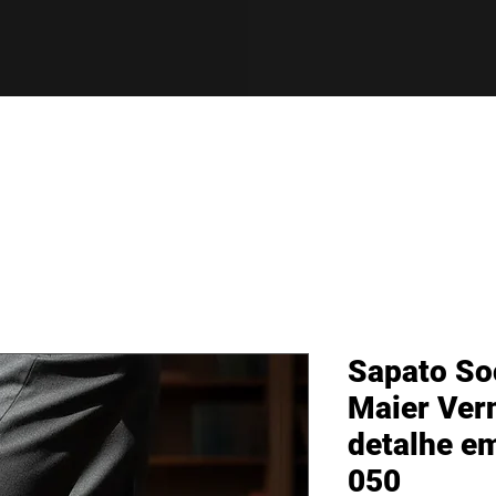
Sapato So
Maier Vern
detalhe e
050