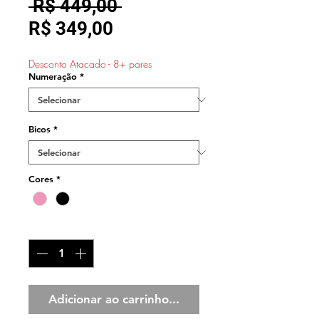
Preço
 R$ 449,00 
Preço
normal
R$ 349,00
promocional
Desconto Atacado - 8+ pares
Numeração
*
Bicos
*
Cores
*
Quantidade
*
Adicionar ao carrinho...