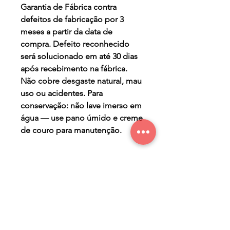
Garantia de Fábrica contra
defeitos de fabricação por 3
meses a partir da data de
compra. Defeito reconhecido
será solucionado em até 30 dias
após recebimento na fábrica.
Não cobre desgaste natural, mau
uso ou acidentes. Para
conservação: não lave imerso em
água — use pano úmido e creme
de couro para manutenção.
TERMO DE GARANTIA
Os Maier Calçados são
PRAZO DE PRODUÇÃO
produzidos de forma a lhe
oferecer conforto, segurança,
- sete (7) dias úteis para a
beleza e durabilidade. Mas
produção após confirmação de